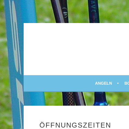
JAGD UND ANGELSPORT
SCHLISSKE
ANGELN
B
ÖFFNUNGSZEITEN